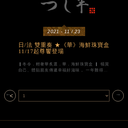
2021 - 11 / 23
日/法 雙重奏 ★《華》海鮮珠寶盒
11/17起尊饗登場
▎冬令．輕奢華炙選．華．海鮮珠寶盒 ▎ 犒賞
自己、體貼親友傳遞幸福好滋味， 一年難得一
遇，足已讓您魂牽夢縈的美味料理， 年末用
日．法融合，精品佳餚嘉勉您的尊饗之作。
<