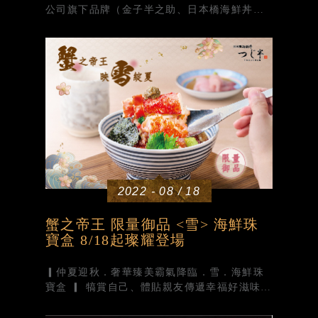
公司旗下品牌（金子半之助、日本橋海鮮丼辻
半） 視消費者健康為己任，已於第一時間關注
並聯繫品牌海產供應商， 「避免採用」任何可
能受影...
2022 - 08 / 18
蟹之帝王 限量御品 <雪> 海鮮珠
寶盒 8/18起璨耀登場
▎仲夏迎秋．奢華臻美霸氣降臨．雪．海鮮珠
寶盒 ▎ 犒賞自己、體貼親友傳遞幸福好滋味，
豪奢精選「蟹之帝王」大啖頂級帝王蟹 一蟹嚐
盡鮮美與精華，頂級海鮮丼料理