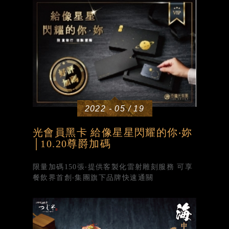
2022 - 05 / 19
光會員黑卡 給像星星閃耀的你‧妳
│10.20尊爵加碼
限量加碼150張‧提供客製化雷射雕刻服務 可享
餐飲界首創‧集團旗下品牌快速通關