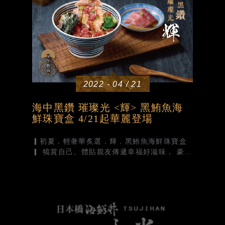
2022 - 04 / 21
海中黑鑽 璀璨光 <輝> 黑鮪魚海
鮮珠寶盒 4/21起華麗登場
▎初夏．輕奢華炙選．輝．黑鮪魚海鮮珠寶盒
▎ 犒賞自己、體貼親友傳遞幸福好滋味， 豪奢
精選「海中黑鑽」日本黑鮪魚 炙燒黑鮪魚與海
鮮珠寶盒的璀璨盛宴