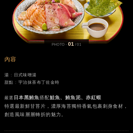
01
PHOTO -
/
01
內容
湯 : 日式味噌湯
甜點 : 宇治抹茶布丁佐金時
日本黑鮪魚
搭配
鮭魚、鮪魚泥、赤紅蝦
嚴選
特選
最新鮮甘苔片，濃厚海苔獨特香氣包裹刺
身食材，
創造
風味層層轉折的魅力。